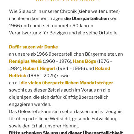
Wie Sie auch in unserer Chronik (
siehe weiter unten
)
nachlesen können, tragen
die Überparteilichen
seit
1966 und damit seit nunmehr 60 Jahren
Verantwortung für Betzigau und alle seine Ortsteile.
Dafür sagen wir Danke
an unsere ab 1966 überparteilichen Bürgermeister, an
Remigius Weiß
(1960 – 1976),
Hans Böge
(1976 –
1984),
Hubert Hingerl
(1984 – 1996) und
Roland
Helfrich
(1996 – 2025) sowie
an all
die vielen überparteilichen Mandatsträger
sowohl aus dieser Zeit als auch im Voraus an alle
diejenigen, die sich dafür künftig überparteilich
engagieren werden.
Das Geleistete kann sich sehen lassen und ist Zeugnis
für überparteiliche Weitsicht, gesunde Entwicklung
sowie den Erhalt unserer Heimat.
Bitte schenken Sie uns und dieser Überparteilichkeit